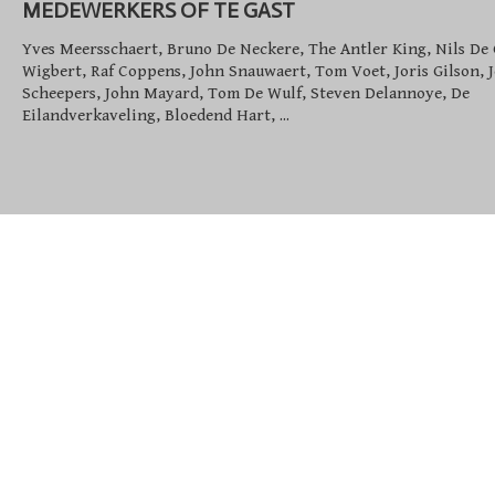
MEDEWERKERS OF TE GAST
Yves Meersschaert, Bruno De Neckere, The Antler King, Nils De 
Wigbert, Raf Coppens, John Snauwaert, Tom Voet, Joris Gilson, J
Scheepers, John Mayard, Tom De Wulf, Steven Delannoye, De
Eilandverkaveling, Bloedend Hart, ...