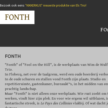
Bezoek ook eens:
"KIKKERKUS" nieuwste produktie van Els Trio!
FONTH
FO
FONTH
"Fonth" of "Fool on the Hill", is de werkplaats van Wim de Wulf
Trio.
In Flobecq, net over de taalgrens, werd een oude boerderij verb
In de oude schuren en stallen vond Fonth zijn plaats. Studio en
repetitieruimte, gastenkamer, bureauâ€™s, in het midden van ee
prachtig landschap.
Maar "Fonth" is niet alleen onze werkplaats. Wie rust zoekt om 
werken, vindt hier zijn plek. En voor wie ergens wil uitblazen, 
fantastische streek, is
Le Pays des Collinies
vlakbij. Of wat dacht 