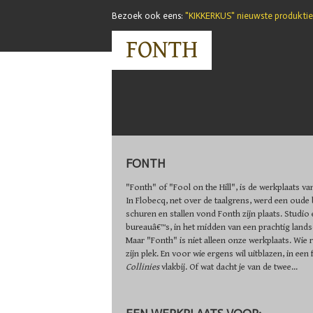
Bezoek ook eens:
"KIKKERKUS" nieuwste produktie 
FONTH
FONTH
"Fonth" of "Fool on the Hill", is de werkplaats va
In Flobecq, net over de taalgrens, werd een oude
schuren en stallen vond Fonth zijn plaats. Studio
bureauâ€™s, in het midden van een prachtig land
Maar "Fonth" is niet alleen onze werkplaats. Wie 
zijn plek. En voor wie ergens wil uitblazen, in een 
Collinies
vlakbij. Of wat dacht je van de twee...