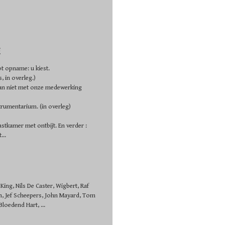
E
tot opname: u kiest.
 in overleg.)
 dan niet met onze medewerking
strumentarium. (in overleg)
astkamer met ontbijt. En verder :
...
ing, Nils De Caster, Wigbert, Raf
n, Jef Scheepers, John Mayard, Tom
loedend Hart, ...