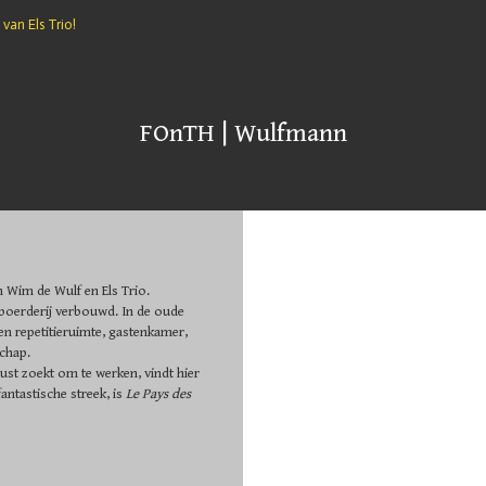
van Els Trio!
FOnTH
|
Wulfmann
n Wim de Wulf en Els Trio.
 boerderij verbouwd. In de oude
 en repetitieruimte, gastenkamer,
schap.
rust zoekt om te werken, vindt hier
fantastische streek, is
Le Pays des