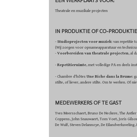
EEN WERKPLAATS VOOR:
Theatrale en muzikale projecten
IN PRODUKTIE OF CO-PRODUKTI
-
Studioprojecten voor muziek
: van repetitie 
(Wij zorgen voor opnameapparatuur en technicus,
-
Voorbereiden van theatrale projecten
, al
-
Repetitieruimte
, met volledige PA en deels in
- Chambre d'hôtes
Une Biche dans la Brume
: g
stilte, of liever, andere stilte. Om te werken. Of niet
MEDEWERKERS OF TE GAST
Yves Meersschaert, Bruno De Neckere, The Antler K
Coppens, John Snauwaert, Tom Voet, Joris Gilso
De Wulf, Steven Delannoye, De Eilandverkaveling, B